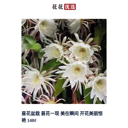
昙花盆栽 昙花一现 美在瞬间 开花美丽惊
艳 140#